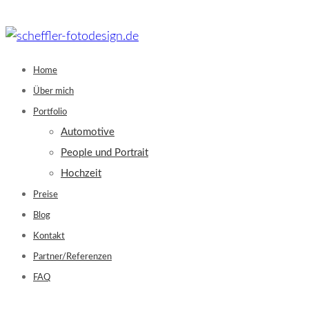
Skip
to
content
Home
Über mich
Portfolio
Automotive
People und Portrait
Hochzeit
Preise
Blog
Kontakt
Partner/Referenzen
FAQ