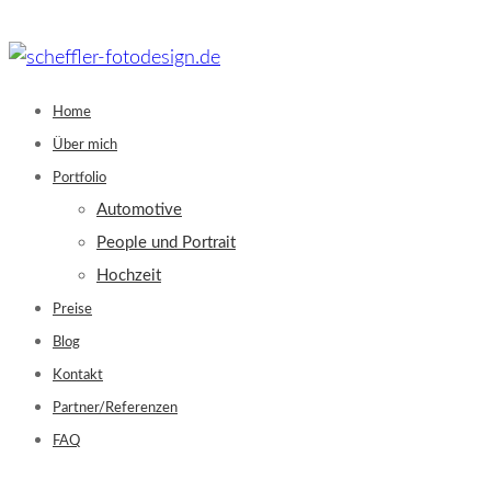
Skip
to
content
Home
Über mich
Portfolio
Automotive
People und Portrait
Hochzeit
Preise
Blog
Kontakt
Partner/Referenzen
FAQ