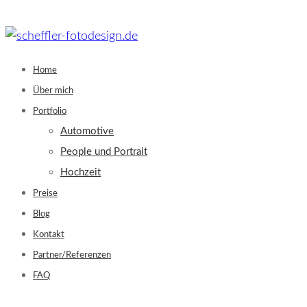
Skip
to
content
Home
Über mich
Portfolio
Automotive
People und Portrait
Hochzeit
Preise
Blog
Kontakt
Partner/Referenzen
FAQ