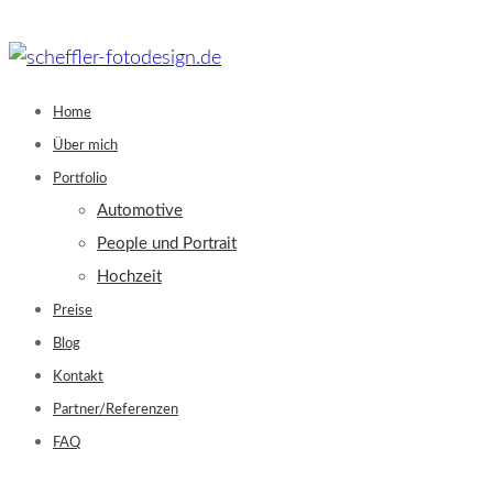
Skip
to
content
Home
Über mich
Portfolio
Automotive
People und Portrait
Hochzeit
Preise
Blog
Kontakt
Partner/Referenzen
FAQ