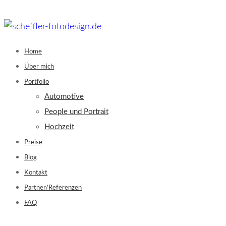
Skip
to
content
Home
Über mich
Portfolio
Automotive
People und Portrait
Hochzeit
Preise
Blog
Kontakt
Partner/Referenzen
FAQ